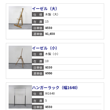
イーゼル（大）
木製（大）
仕様
15
在庫
¥550
日単価
¥1,650
週単価
イーゼル（小）
木製（小）
仕様
10
在庫
¥330
日単価
¥990
週単価
ハンガーラック（幅1640）
W1640
仕様
5
在庫
¥550
日単価