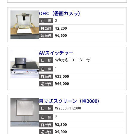
OHC（書画カメラ）
2
在庫
¥2,200
日単価
¥6,600
週単価
AVスイッチャー
5ch対応・モニター付
仕様
1
在庫
¥22,000
日単価
¥66,000
週単価
自立式スクリーン（幅2000）
W2000／H2000
仕様
2
在庫
¥3,300
日単価
¥9,900
週単価