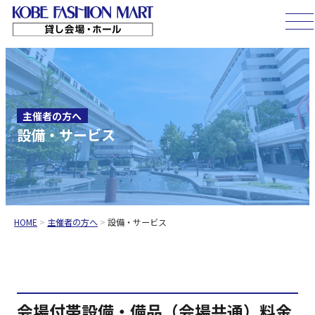
コ
ン
テ
ン
ツ
へ
主催者の方へ
設備・サービス
ス
キ
ッ
プ
HOME
>
主催者の方へ
>
設備・サービス
会場付帯設備・備品（会場共通）料金