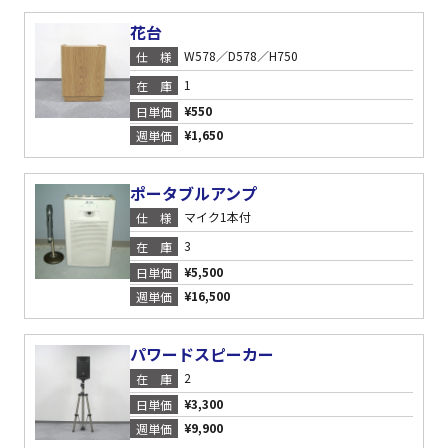
花台
W578／D578／H750
仕様
1
在庫
¥550
日単価
¥1,650
週単価
ポータブルアンプ
マイク1本付
仕様
3
在庫
¥5,500
日単価
¥16,500
週単価
パワードスピーカー
2
在庫
¥3,300
日単価
¥9,900
週単価