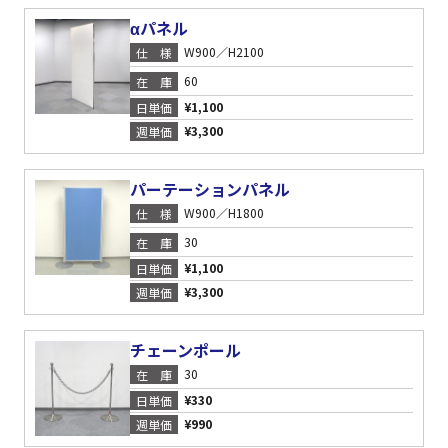
αパネル
W900／H2100
仕様
60
在庫
¥1,100
日単価
¥3,300
週単価
パーテーションパネル
W900／H1800
仕様
30
在庫
¥1,100
日単価
¥3,300
週単価
チェーンポール
30
在庫
¥330
日単価
¥990
週単価