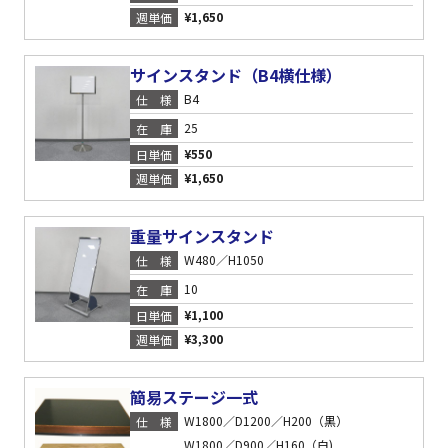
¥1,650
週単価
サインスタンド（B4横仕様）
B4
仕様
25
在庫
¥550
日単価
¥1,650
週単価
重量サインスタンド
W480／H1050
仕様
10
在庫
¥1,100
日単価
¥3,300
週単価
簡易ステージ一式
W1800／D1200／H200（黒）
仕様
W1800／D900／H160（白)