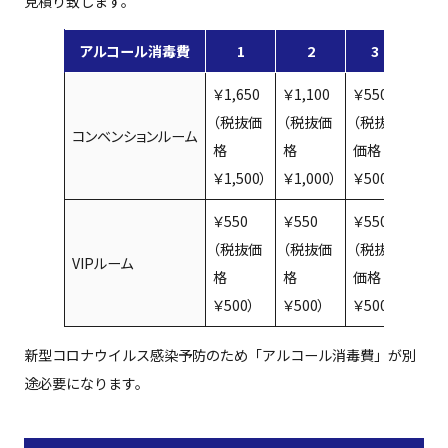
見積り致します。
アルコール消毒費
1
2
3
4
￥1,650
￥1,100
￥550
￥1,1
（税抜価
（税抜価
（税抜
（税抜
コンベンションルーム
格
格
価格
格
￥1,500）
￥1,000）
￥500）
￥1,0
￥550
￥550
￥550
（税抜価
（税抜価
（税抜
VIPルーム
―
格
格
価格
￥500）
￥500）
￥500）
新型コロナウイルス感染予防のため「アルコール消毒費」が別
途必要になります。