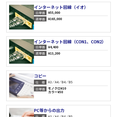
インターネット回線（イオ）
¥55,000
日単価
¥165,000
週単価
インターネット回線（CON1、CON2）
¥4,400
日単価
¥13,200
週単価
コピー
A3／A4／B4／B5
仕様
モノクロ¥10
日単価
カラー¥50
PC等からの出力
A3／A4／B4／B5
仕様