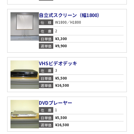
自立式スクリーン（幅1800）
W1800／H1800
仕様
2
在庫
¥3,300
日単価
¥9,900
週単価
VHSビデオデッキ
3
在庫
¥5,500
日単価
¥16,500
週単価
DVDプレーヤー
1
在庫
¥5,500
日単価
¥16,500
週単価