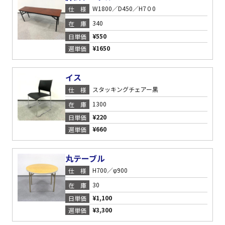
W1800／D450／H7０0
仕様
340
在庫
¥550
日単価
¥1650
週単価
イス
スタッキングチェアー黒
仕様
1300
在庫
¥220
日単価
¥660
週単価
丸テーブル
H700／φ900
仕様
30
在庫
¥1,100
日単価
¥3,300
週単価