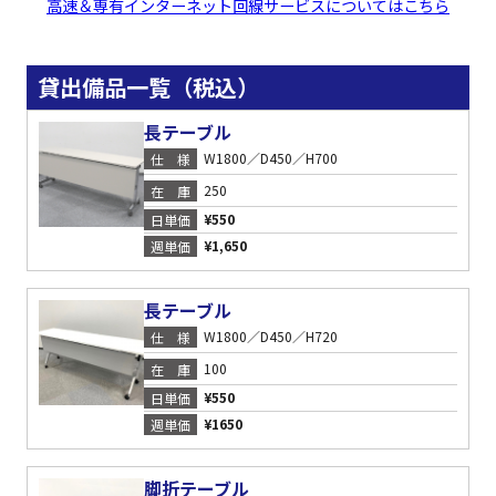
高速＆専有インターネット回線サービスについてはこちら
貸出備品一覧（税込）
長テーブル
W1800／D450／H700
仕様
250
在庫
¥550
日単価
¥1,650
週単価
長テーブル
W1800／D450／H720
仕様
100
在庫
¥550
日単価
¥1650
週単価
脚折テーブル