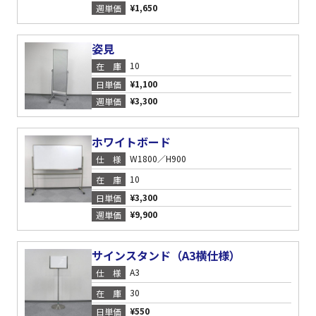
¥1,650
週単価
姿見
10
在庫
¥1,100
日単価
¥3,300
週単価
ホワイトボード
W1800／H900
仕様
10
在庫
¥3,300
日単価
¥9,900
週単価
サインスタンド（A3横仕様）
A3
仕様
30
在庫
¥550
日単価