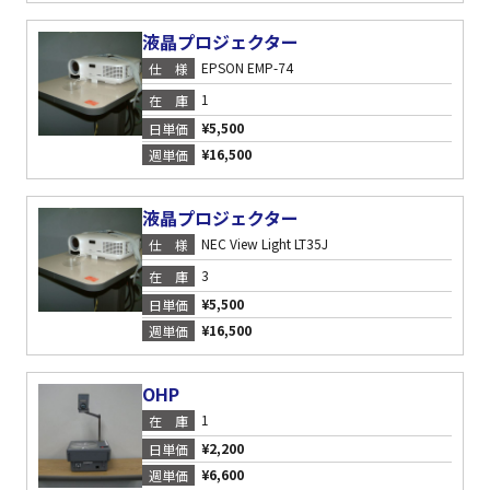
液晶プロジェクター
EPSON EMP-74
仕様
1
在庫
¥5,500
日単価
¥16,500
週単価
液晶プロジェクター
NEC View Light LT35J
仕様
3
在庫
¥5,500
日単価
¥16,500
週単価
OHP
1
在庫
¥2,200
日単価
¥6,600
週単価